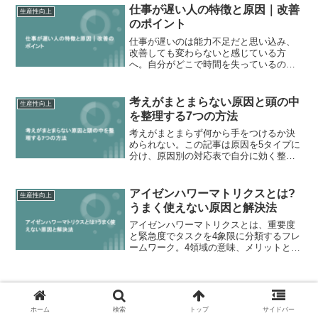
します。
仕事が遅い人の特徴と原因｜改善
生産性向上
のポイント
仕事が遅いのは能力不足だと思い込み、
改善しても変わらないと感じている方
へ。自分がどこで時間を失っているのか
を見極め、原因に合った改善の進め方が
わかる記事です。
考えがまとまらない原因と頭の中
生産性向上
を整理する7つの方法
考えがまとまらず何から手をつけるか決
められない。この記事は原因を5タイプに
分け、原因別の対応表で自分に効く整理
法を選び、7つの方法と発散収束の切り替
えで次の一手まで進める道筋を示しま
す。
アイゼンハワーマトリクスとは?
生産性向上
うまく使えない原因と解決法
アイゼンハワーマトリクスとは、重要度
と緊急度でタスクを4象限に分類するフレ
ームワーク。4領域の意味、メリットとデ
メリット、使い方の手順、機能しない原
因と第2領域への時間投資を増やす運用設
計を解説します。
ホーム
検索
トップ
サイドバー