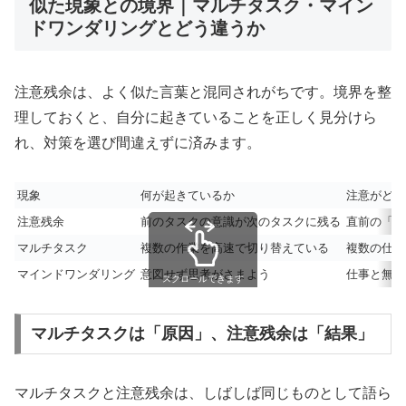
似た現象との境界｜マルチタスク・マイン
ドワンダリングとどう違うか
注意残余は、よく似た言葉と混同されがちです。境界を整
理しておくと、自分に起きていることを正しく見分けら
れ、対策を選び間違えずに済みます。
現象
何が起きているか
注意がどこ
注意残余
前のタスクの意識が次のタスクに残る
直前の「別
マルチタスク
複数の作業を高速で切り替えている
複数の仕事
マインドワンダリング
意図せず思考がさまよう
仕事と無関
スクロールできます
マルチタスクは「原因」、注意残余は「結果」
マルチタスクと注意残余は、しばしば同じものとして語ら