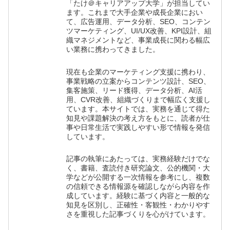
「たけ＠キャリアアップ大学」が担当してい
ます。これまで大手企業や成長企業におい
て、広告運用、データ分析、SEO、コンテン
ツマーケティング、UI/UX改善、KPI設計、組
織マネジメントなど、事業成長に関わる幅広
い業務に携わってきました。
現在も企業のマーケティング支援に携わり、
事業戦略の立案からコンテンツ設計、SEO、
集客施策、リード獲得、データ分析、AI活
用、CVR改善、組織づくりまで幅広く支援し
ています。本サイトでは、実務を通じて得た
知見や課題解決の考え方をもとに、読者が仕
事や日常生活で実践しやすい形で情報を発信
しています。
記事の執筆にあたっては、実務経験だけでな
く、書籍、査読付き研究論文、公的機関・大
学などが公開する一次情報を参考にし、複数
の信頼できる情報源を確認しながら内容を作
成しています。経験に基づく内容と一般的な
知見を区別し、正確性・客観性・わかりやす
さを重視した記事づくりを心がけています。