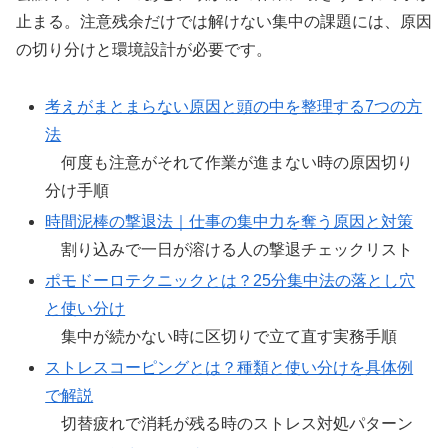
止まる。注意残余だけでは解けない集中の課題には、原因
の切り分けと環境設計が必要です。
考えがまとまらない原因と頭の中を整理する7つの方
法
何度も注意がそれて作業が進まない時の原因切り
分け手順
時間泥棒の撃退法｜仕事の集中力を奪う原因と対策
割り込みで一日が溶ける人の撃退チェックリスト
ポモドーロテクニックとは？25分集中法の落とし穴
と使い分け
集中が続かない時に区切りで立て直す実務手順
ストレスコーピングとは？種類と使い分けを具体例
で解説
切替疲れで消耗が残る時のストレス対処パターン