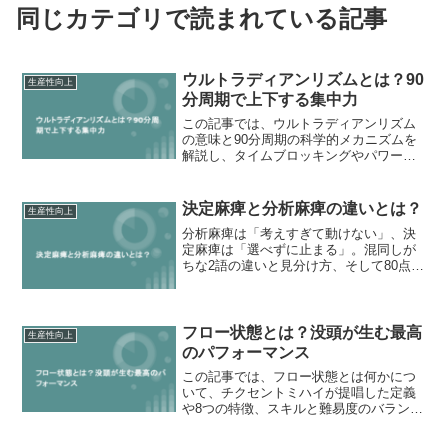
同じカテゴリで読まれている記事
ウルトラディアンリズムとは？90
生産性向上
分周期で上下する集中力
この記事では、ウルトラディアンリズム
の意味と90分周期の科学的メカニズムを
解説し、タイムブロッキングやパワーナ
ップを活用した集中力の高め方、クロノ
タイプ別の時間設計など仕事に直結する
実践法を紹介しています。
決定麻痺と分析麻痺の違いとは？
生産性向上
分析麻痺は「考えすぎて動けない」、決
定麻痺は「選べずに止まる」。混同しが
ちな2語の違いと見分け方、そして80点で
決めるための実務基準まで解説します。
フロー状態とは？没頭が生む最高
生産性向上
のパフォーマンス
この記事では、フロー状態とは何かにつ
いて、チクセントミハイが提唱した定義
や8つの特徴、スキルと難易度のバランス
などフロー発生の条件から、仕事で没入
状態に入る5つの実践ステップまでを解説