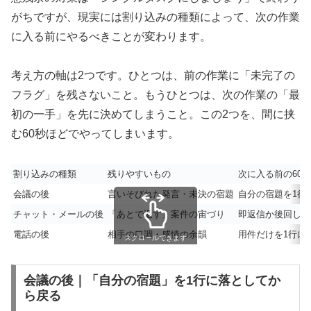
がちですが、現実には割り込みの種類によって、次の作業
に入る前にやるべきことが変わります。
考え方の軸は2つです。ひとつは、前の作業に「未完了の
フラグ」を残さないこと。もうひとつは、次の作業の「最
初の一手」を先に決めてしまうこと。この2つを、間に挟
む60秒ほどでやってしまいます。
割り込みの種類
残りやすいもの
次に入る前の60
会議の後
言いそびれた発言・未決の宿題
自分の宿題を1行
チャット・メールの後
「あとで返す」案件の宙づり
即返信か後回しか
電話の後
相手の口調・感情の余韻
用件だけを1行に
スクロールできます
会議の後｜「自分の宿題」を1行に落としてか
ら戻る