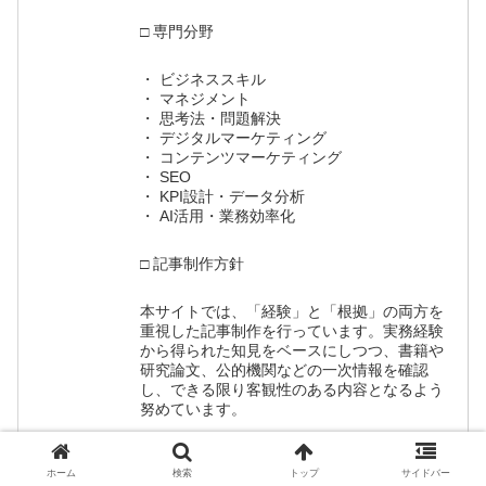
□ 専門分野
・ ビジネススキル
・ マネジメント
・ 思考法・問題解決
・ デジタルマーケティング
・ コンテンツマーケティング
・ SEO
・ KPI設計・データ分析
・ AI活用・業務効率化
□ 記事制作方針
本サイトでは、「経験」と「根拠」の両方を
重視した記事制作を行っています。実務経験
から得られた知見をベースにしつつ、書籍や
研究論文、公的機関などの一次情報を確認
し、できる限り客観性のある内容となるよう
努めています。
また、読者が実際の仕事や日常生活で活用で
きることを重視し、専門的な内容もできるだ
ホーム
検索
トップ
サイドバー