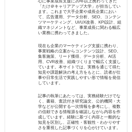
心に事業成長支援に20年以上携わってきた
「たけ＠キャリアアップ大学」が担当してい
ます。これまで大手企業や成長企業におい
て、広告運用、データ分析、SEO、コンテン
ツマーケティング、UI/UX改善、KPI設計、組
織マネジメントなど、事業成長に関わる幅広
い業務に携わってきました。
現在も企業のマーケティング支援に携わり、
事業戦略の立案からコンテンツ設計、SEO、
集客施策、リード獲得、データ分析、AI活
用、CVR改善、組織づくりまで幅広く支援し
ています。本サイトでは、実務を通じて得た
知見や課題解決の考え方をもとに、読者が仕
事や日常生活で実践しやすい形で情報を発信
しています。
記事の執筆にあたっては、実務経験だけでな
く、書籍、査読付き研究論文、公的機関・大
学などが公開する一次情報を参考にし、複数
の信頼できる情報源を確認しながら内容を作
成しています。経験に基づく内容と一般的な
知見を区別し、正確性・客観性・わかりやす
さを重視した記事づくりを心がけています。