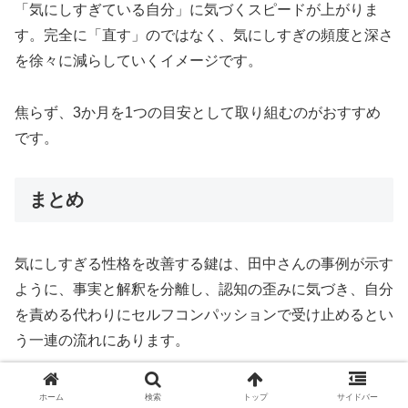
「気にしすぎている自分」に気づくスピードが上がりま
す。完全に「直す」のではなく、気にしすぎの頻度と深さ
を徐々に減らしていくイメージです。
焦らず、3か月を1つの目安として取り組むのがおすすめ
です。
まとめ
気にしすぎる性格を改善する鍵は、田中さんの事例が示す
ように、事実と解釈を分離し、認知の歪みに気づき、自分
を責める代わりにセルフコンパッションで受け止めるとい
う一連の流れにあります。
まずは1週間、1日5分だけ「思考記録」をつけることから
ホーム
検索
トップ
サイドバー