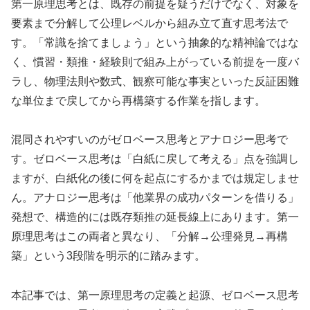
第一原理思考とは、既存の前提を疑うだけでなく、対象を
要素まで分解して公理レベルから組み立て直す思考法で
す。「常識を捨てましょう」という抽象的な精神論ではな
く、慣習・類推・経験則で組み上がっている前提を一度バ
ラし、物理法則や数式、観察可能な事実といった反証困難
な単位まで戻してから再構築する作業を指します。
混同されやすいのがゼロベース思考とアナロジー思考で
す。ゼロベース思考は「白紙に戻して考える」点を強調し
ますが、白紙化の後に何を起点にするかまでは規定しませ
ん。アナロジー思考は「他業界の成功パターンを借りる」
発想で、構造的には既存類推の延長線上にあります。第一
原理思考はこの両者と異なり、「分解→公理発見→再構
築」という3段階を明示的に踏みます。
本記事では、第一原理思考の定義と起源、ゼロベース思考