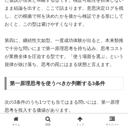
た仮説が現実と乖離する型です。検証可能性を担保しない
まま結論を出すと、ここで詰まります。意思決定ログを残
し、どの根拠で何を決めたかを後から検証できる形にして
おくと、この型は避けやすくなります。
第四に、継続性欠如型。一度成功体験が出ると、本来類推
で十分な問いにまで第一原理思考を持ち込み、思考コスト
が業務全体を圧迫する型です。「使う場面を選ぶ」という
規律が抜け落ち、思考の罠にはまる状態と言えます。
第一原理思考を使うべきか判断する3条件
次の3条件のうち1つでも当てはまる問いには、第一原理
思考を投入する価値があります。
ホーム
検索
トップ
サイドバー
業界慣習や経験則が制約になっていそうな問いであ