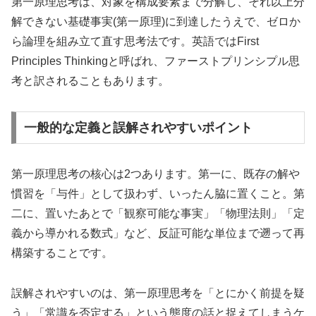
第一原理思考は、対象を構成要素まで分解し、それ以上分
解できない基礎事実(第一原理)に到達したうえで、ゼロか
ら論理を組み立て直す思考法です。英語ではFirst
Principles Thinkingと呼ばれ、ファーストプリンシプル思
考と訳されることもあります。
一般的な定義と誤解されやすいポイント
第一原理思考の核心は2つあります。第一に、既存の解や
慣習を「与件」として扱わず、いったん脇に置くこと。第
二に、置いたあとで「観察可能な事実」「物理法則」「定
義から導かれる数式」など、反証可能な単位まで遡って再
構築することです。
誤解されやすいのは、第一原理思考を「とにかく前提を疑
う」「常識を否定する」という態度の話と捉えてしまうケ