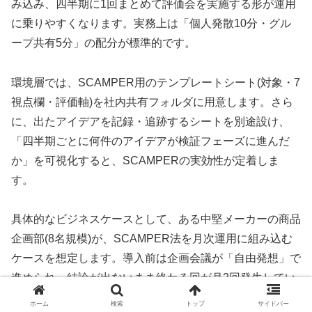
み込み、四半期に1回まとめて評価会を実施する形が運用
に乗りやすくなります。実務上は「個人発散10分・グル
ープ共有5分」の配分が標準的です。
環境層では、SCAMPER用のテンプレートシート(対象・7
視点欄・評価軸)を社内共有フォルダに用意します。さら
に、出たアイデアを記録・追跡するシートを別途設け、
「四半期ごとに何件のアイデアが検証フェーズに進んだ
か」を可視化すると、SCAMPERの実効性が定着しま
す。
具体的なビジネスケースとして、ある中堅メーカーの商品
企画部(8名規模)が、SCAMPER法を月次運用に組み込む
ケースを想定します。導入前は企画会議が「自由発想」で
進められ、結論が出ないまま終わる回が月2回発生してい
ました。月次運用の初期コストとして、毎月第1月曜の企
ホーム
検索
トップ
サイドバー