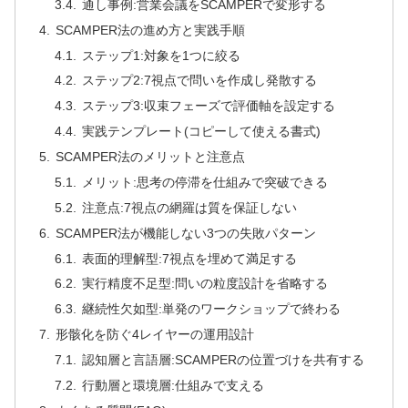
通し事例:営業会議をSCAMPERで変形する
SCAMPER法の進め方と実践手順
ステップ1:対象を1つに絞る
ステップ2:7視点で問いを作成し発散する
ステップ3:収束フェーズで評価軸を設定する
実践テンプレート(コピーして使える書式)
SCAMPER法のメリットと注意点
メリット:思考の停滞を仕組みで突破できる
注意点:7視点の網羅は質を保証しない
SCAMPER法が機能しない3つの失敗パターン
表面的理解型:7視点を埋めて満足する
実行精度不足型:問いの粒度設計を省略する
継続性欠如型:単発のワークショップで終わる
形骸化を防ぐ4レイヤーの運用設計
認知層と言語層:SCAMPERの位置づけを共有する
行動層と環境層:仕組みで支える