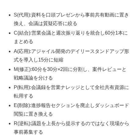
S(代用):資料を口頭プレゼンから事前共有動画に置き
換え、会議は質疑応答に絞る
C(結合):営業会議と週次振り返りを統合し60分1本に
まとめる
A(応用):アジャイル開発のデイリースタンドアップ形
式を導入し15分に短縮
M(修正):60分を30分×2回に分割し、案件レビューと
戦略議論を分ける
P(転用):会議録を営業ナレッジとして全社共有資源に
転用する
E(削除):進捗報告セクションを廃止しダッシュボード
閲覧に置き換える
R(逆転):議題を上長から提示するのではなく現場から
事前募集する