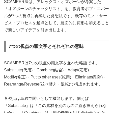
SCAMPER法は、アレックス・オズボーンが考案した
「オズボーンのチェックリスト」を、教育者ボブ・エバー
ルが7つの視点に再編した発想法です。既存のモノ・サー
ビス・プロセスを起点として、意図的に変形を加えること
で新しいアイデアを引き出します。
7つの視点の頭文字とそれぞれの意味
SCAMPERは7つの視点の頭文字を並べた略語です。
Substitute(代用)・Combine(結合)・Adapt(応用)・
Modify(修正)・Put to other uses(転用)・Eliminate(削除)・
Rearrange/Reverse(並べ替え・逆転)で構成されます。
各視点は単独で問いとして機能します。例えば
「Substitute」は「この素材を別のものに置き換えられな
いか」、「Combine」は「他の機能と組み合わせられな