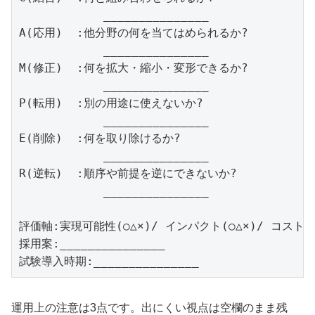
            _______________

A(応用)  :他分野の何を当てはめられるか?

            _______________

M(修正)  :何を拡大・縮小・変形できるか?

            _______________

P(転用)  :別の用途に使えないか?

            _______________

E(削除)  :何を取り除けるか?

            _______________

R(逆転)  :順序や前提を逆にできないか?

            _______________

評価軸:実現可能性(○△×)/ インパクト(○△×)/ コスト(○△
採用案:_______________

試験導入時期:_______________
運用上の注意は3点です。出にくい視点は空欄のまま残